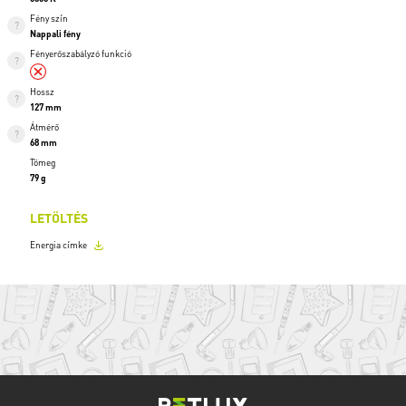
Fény szín
Nappali fény
Fényerőszabályzó funkció
Hossz
127 mm
Átmérő
68 mm
Tömeg
79 g
LETÖLTÉS
Energia címke