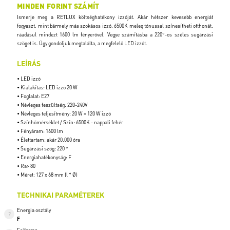
MINDEN FORINT SZÁMÍT
Ismerje meg a RETLUX költséghatékony izzóját. Akár hétszer kevesebb energiát
fogyaszt, mint bármely más szokásos izzó. 6500K meleg tónussal színesítheti otthonát,
ráadásul mindezt 1600 lm fényerővel. Vegye számításba a 220°-os széles sugárzási
szöget is. Úgy gondoljuk megtalálta, a megfelelő LED izzót.
LEÍRÁS
• LED izzó
• Kialakítás: LED izzó 20 W
• Foglalat: E27
• Névleges feszültség: 220-240V
• Névleges teljesítmény: 20 W = 120 W izzó
• Színhőmérséklet / Szín: 6500K - nappali fehér
• Fényáram: 1600 lm
• Élettartam: akár 20.000 óra
• Sugárzási szög: 220 °
• Energiahatékonyság: F
• Ra> 80
• Méret: 127 x 68 mm (l * Ø)
TECHNIKAI PARAMÉTEREK
Energia osztály
F