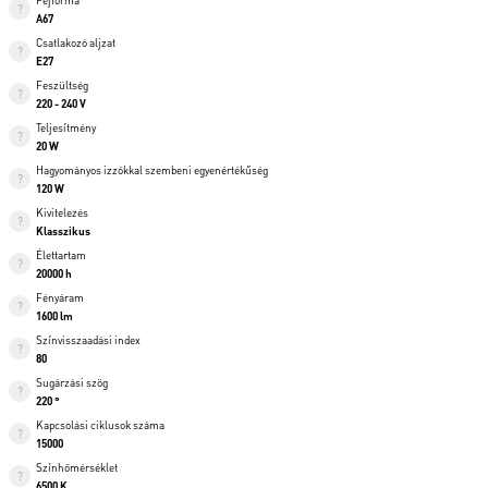
Fejforma
A67
Csatlakozó aljzat
E27
Feszültség
220 - 240 V
Teljesítmény
20 W
Hagyományos izzókkal szembeni egyenértékűség
120 W
Kivitelezés
Klasszikus
Élettartam
20000 h
Fényáram
1600 lm
Színvisszaadási index
80
Sugárzási szög
220 °
Kapcsolási ciklusok száma
15000
Színhőmérséklet
6500 K