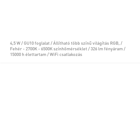
4,5 W / GU10 foglalat / Állítható több színű világítás RGB, /
Fehér - 2700K - 6500K színhőmérséklet / 326 lm fényáram /
15000 h élettartam / WiFi csatlakozás