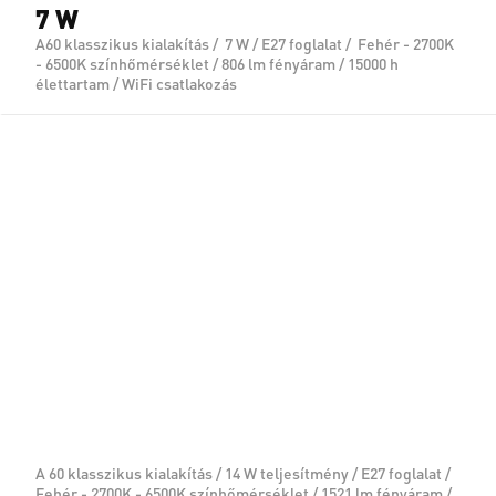
7 W
A60 klasszikus kialakítás / 7 W / E27 foglalat / Fehér - 2700K
- 6500K színhőmérséklet / 806 lm fényáram / 15000 h
élettartam / WiFi csatlakozás
A 60 klasszikus kialakítás / 14 W teljesítmény / E27 foglalat /
Fehér - 2700K - 6500K színhőmérséklet / 1521 lm fényáram /