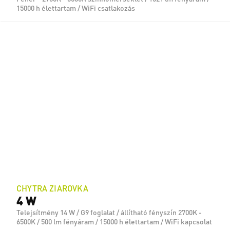
15000 h élettartam / WiFi csatlakozás
CHYTRA ZIAROVKA
4 W
Telejsítmény 14 W / G9 foglalat / állítható fényszín 2700K -
6500K / 500 lm fényáram / 15000 h élettartam / WiFi kapcsolat