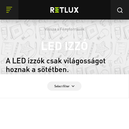
Vissza a Fényforrások
LED IZZÓ
A LED izzók csak világosságot
hoznak a sötétben.
Select filter