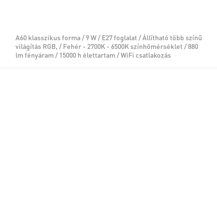
A60 klasszikus forma / 9 W / E27 foglalat / Állítható több színű
világítás RGB, / Fehér - 2700K - 6500K színhőmérséklet / 880
lm fényáram / 15000 h élettartam / WiFi csatlakozás