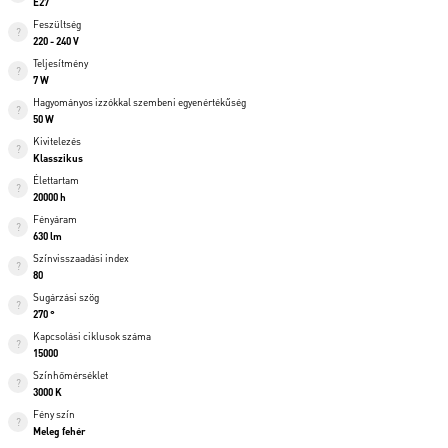
E27
Feszültség
220 - 240 V
Teljesítmény
7 W
Hagyományos izzókkal szembeni egyenértékűség
50 W
Kivitelezés
Klasszikus
Élettartam
20000 h
Fényáram
630 lm
Színvisszaadási index
80
Sugárzási szög
270 °
Kapcsolási ciklusok száma
15000
Színhőmérséklet
3000 K
Fény szín
Meleg fehér