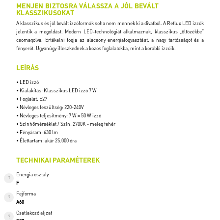
MENJEN BIZTOSRA VÁLASSZA A JÓL BEVÁLT
KLASSZIKUSOKAT
A klasszikus és jól bevált izzóformák soha nem mennek ki a divatból. A Retlux LED izzók
jelentik a megoldást. Modern LED-technológiát alkalmaznak, klasszikus „öltözékbe”
csomagolva. Értékelni fogja az alacsony energiafogyasztást, a nagy tartósságot és a
fényerőt. Ugyanúgy illeszkednek a közös foglalatokba, mint a korábbi izzóik.
LEÍRÁS
• LED izzó
• Kialakítás: Klasszikus LED izzó 7 W
• Foglalat: E27
• Névleges feszültség: 220-240V
• Névleges teljesítmény: 7 W = 50 W izzó
• Színhőmérséklet / Szín: 2700K - meleg fehér
• Fényáram: 630 lm
• Élettartam: akár 25.000 óra
TECHNIKAI PARAMÉTEREK
Energia osztály
F
Fejforma
A60
Csatlakozó aljzat