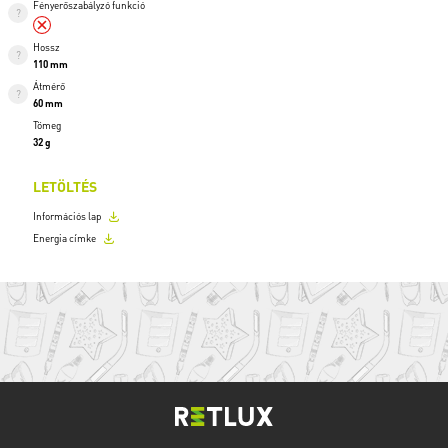
Fényerőszabályzó funkció
Hossz
110 mm
Átmérő
60 mm
Tömeg
32 g
LETÖLTÉS
Információs lap
Energia címke