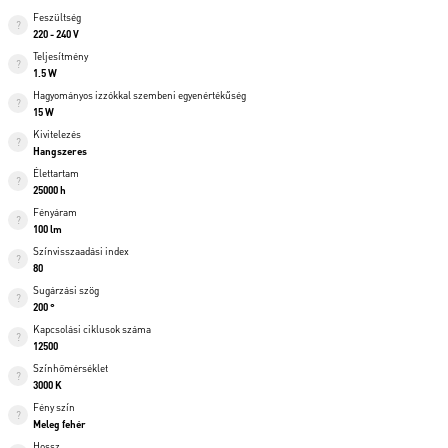
Feszültség
220 - 240 V
Teljesítmény
1.5 W
Hagyományos izzókkal szembeni egyenértékűség
15 W
Kivitelezés
Hangszeres
Élettartam
25000 h
Fényáram
100 lm
Színvisszaadási index
80
Sugárzási szög
200 °
Kapcsolási ciklusok száma
12500
Színhőmérséklet
3000 K
Fény szín
Meleg fehér
Hossz