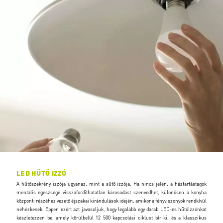
LED HŰTŐ IZZÓ
A hűtőszekrény izzója ugyanaz, mint a sütő izzója. Ha nincs jelen, a háztartástagok
mentális egészsége visszafordíthatatlan károsodást szenvedhet, különösen a konyha
központi részéhez vezető éjszakai kirándulások idején, amikor a fényviszonyok rendkívül
nehézkesek. Éppen ezért azt javasoljuk, hogy legalább egy darab LED-es hűtőizzónkat
készletezzen be, amely körülbelül 12 500 kapcsolási ciklust bír ki, és a klasszikus