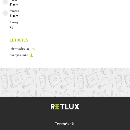
21 mm
Átmérő
21 mm
Tömeg
9 g
LETÖLTÉS
Információs lap
Energia címke
Termékek