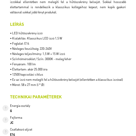
izzókkal ellentétben nem melegíti fel a hűtőszekrény belsejét. Sokkal hosszabb
élettartammal is rendelkezik a klasszikus kollégáihoz képest, nem kopik gyakori
váltásnál sokkal jobb fényt produkál.
LEÍRÁS
• LED hűtőszekrény izzó
• Kialakítás: Klasszikus LED izzó 1,5 W
• Foglalat: E14
• Névleges feszültség: 220-240V
• Névleges teljesítmény: 1,5 W = 15 W izzó
• Színhőmérséklet / Szín: 3000K - meleg fehér
• Fényáram: 100 lm
• Élettartam: akár 25.000 óra
• 12500 kapcsolási ciklus
• Ez az izzó nem melegíti fel a hűtőszekrény belsejét (ellentétben a klasszikus izzóval)
• Méret: 58 x 27 mm (l * Ø)
TECHNIKAI PARAMÉTEREK
Energia osztály
G
Fejforma
JC
Csatlakozó aljzat
E14