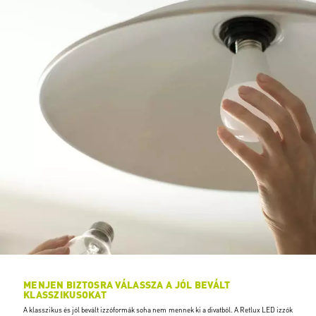
MENJEN BIZTOSRA VÁLASSZA A JÓL BEVÁLT
KLASSZIKUSOKAT
A klasszikus és jól bevált izzóformák soha nem mennek ki a divatból. A Retlux LED izzók