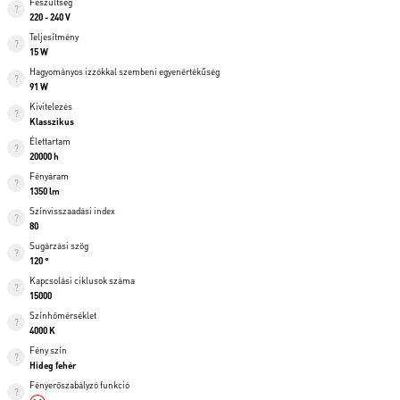
Feszültség
220 - 240 V
Teljesítmény
15 W
Hagyományos izzókkal szembeni egyenértékűség
91 W
Kivitelezés
Klasszikus
Élettartam
20000 h
Fényáram
1350 lm
Színvisszaadási index
80
Sugárzási szög
120 °
Kapcsolási ciklusok száma
15000
Színhőmérséklet
4000 K
Fény szín
Hideg fehér
Fényerőszabályzó funkció