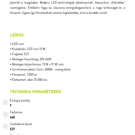
jelentik a megoldást. Modern LED-technológiát alkalmaznak, klasszikus „öltözékbe”
csomagolva. Értékelni fogja az alacsony energiafogyasztást, a nagy tartósságot és a
fényerőt. Ugyanúgy illeszkednek a közös foglalatokba, mint a korábbi izzóik
LEÍRÁS
• LED izzó
• Kialakítás: LED izzó 15 W
• Foglalat: E27
• Névleges feszültség: 220-240V
• Névleges teljesítmény: 15 W = 91 W izzó
• Színhőmérséklet / Szín: 4000K - meleg fehér
• Fényáram: 1350 lm
• Élettartam: akár 25.000 óra
TECHNIKAI PARAMÉTEREK
Energia osztály
F
Fejforma
A60
Csatlakozó aljzat
E27