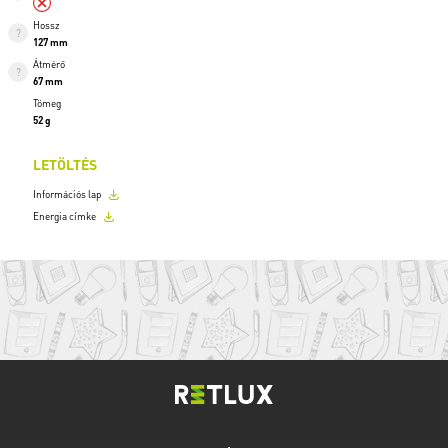
Hossz
127 mm
Átmérő
67 mm
Tömeg
52 g
LETÖLTÉS
Információs lap
Energia címke