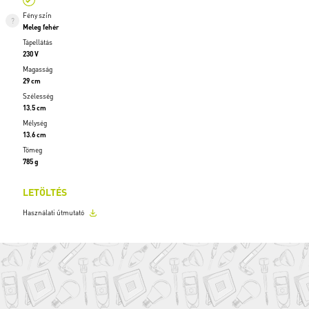
Fény szín
Meleg fehér
Tápellátás
230 V
Magasság
29 cm
Szélesség
13.5 cm
Mélység
13.6 cm
Tömeg
785 g
LETÖLTÉS
Használati útmutató