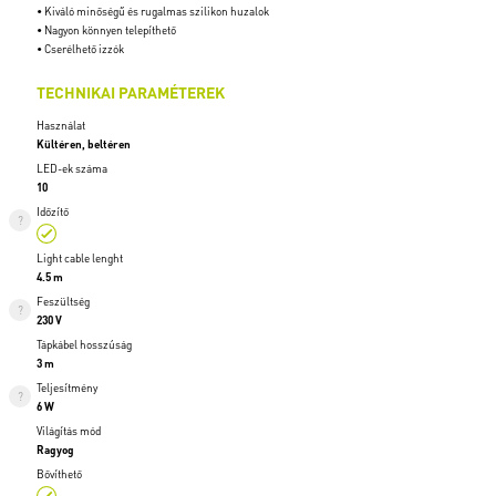
• Kiváló minőségű és rugalmas szilikon huzalok
• Nagyon könnyen telepíthető
• Cserélhető izzók
TECHNIKAI PARAMÉTEREK
Használat
Kültéren, beltéren
LED-ek száma
10
Időzítő
Light cable lenght
4.5 m
Feszültség
230 V
Tápkábel hosszúság
3 m
Teljesítmény
6 W
Világítás mód
Ragyog
Bővíthető