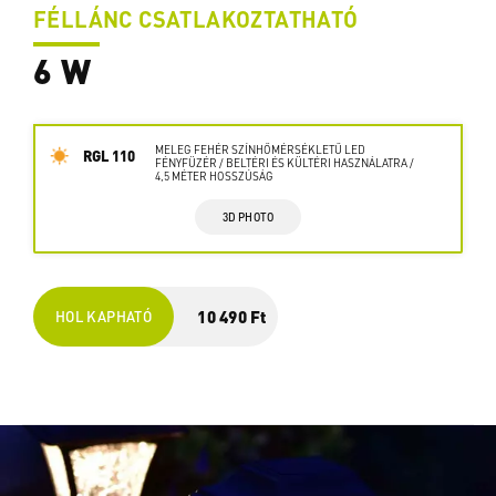
FÉLLÁNC CSATLAKOZTATHATÓ
6 W
MELEG FEHÉR SZÍNHŐMÉRSÉKLETŰ LED
RGL 110
FÉNYFÜZÉR / BELTÉRI ÉS KÜLTÉRI HASZNÁLATRA /
4,5 MÉTER HOSSZÚSÁG
3D PHOTO
10 490 Ft
HOL KAPHATÓ