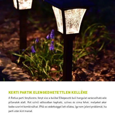
KERTI PARTIK ELENGEDHETETTLEN KELLÉKE
A Retlux parti fényfüzére, fényt visz a buliba! Elképesztő buli hangulat varázsolható vele
pillanatok alatt. Két színű változatban kapható, színes és sima fehér, melyeket akár
kedve szerint kombinálhat. IP44-es védettséggel lett ellátva, így nem jelent problémát, ha
parti után kint marad.