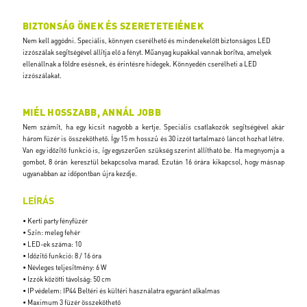
BIZTONSÁG ÖNEK ÉS SZERETETEIÉNEK
Nem kell aggódni. Speciális, könnyen cserélhető és mindenekelőtt biztonságos LED
izzószálak segítségével állítja elő a fényt. Műanyag kupakkal vannak borítva, amelyek
ellenállnak a földre esésnek, és érintésre hidegek. Könnyedén cserélheti a LED
izzószálakat.
MIÉL HOSSZABB, ANNÁL JOBB
Nem számít, ha egy kicsit nagyobb a kertje. Speciális csatlakozók segítségével akár
három füzér is összeköthető. Így 15 m hosszú és 30 izzót tartalmazó láncot hozhat létre.
Van egy időzítő funkció is, így egyszerűen szükség szerint állítható be. Ha megnyomja a
gombot, 8 órán keresztül bekapcsolva marad. Ezután 16 órára kikapcsol, hogy másnap
ugyanabban az időpontban újra kezdje.
LEÍRÁS
• Kerti party fényfüzér
• Szín: meleg fehér
• LED-ek száma: 10
• Időzítő funkció: 8 / 16 óra
• Névleges teljesítmény: 6 W
• Izzók közötti távolság: 50 cm
• IP védelem: IP44 Beltéri és kültéri használatra egyaránt alkalmas
• Maximum 3 füzér összeköthető