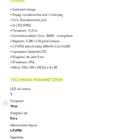
LEÍRÁS
• Solar kerti lámpa
• Anyag: rozsdamentes acél / műanyag
• Szín: Rozsdamentes acél
• 2x LED (SMD)
• Fényáram: 15,0 lm
• Színhőmérséklet / Szín: 3000K - meleg fehér
• Napelem: 0,3W / 4.5V polikristályos
• LiFePO4 akkumulátor 400mAh 3,2v (14430)
• Lámpatest: beépített LED
• Világítási idő: akár 8 óra
• IP védelem: IP44
• Méret: 100 x 100 x 530 (Sz x H x M)
TECHNIKAI PARAMÉTEREK
LED-ek száma
1
Fényáram
15 lm
Világítási idő
8 óra
Akkumulátor típusa
LiFePO4
Tápellátás