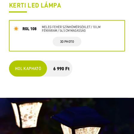
KERTI LED LÁMPA
MELEG FEHÉR SZÍNHŐMÉRSÉKLET / 10 LM
RGL 108
FÉNYÁRAM / 54,5 CM MAGASSÁG
3D PHOTO
6 990 Ft
HOL KAPHATÓ