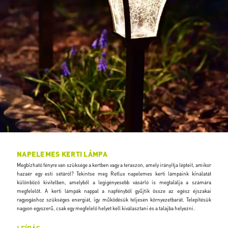
NAPELEMES KERTI LÁMPA
Megbízható fényre van szüksége a kertben vagy a teraszon, amely irányítja lépteit, amikor
hazaér egy esti sétáról? Tekintse meg Retlux napelemes kerti lámpáink kínálatát
különböző kivitelben, amelyből a legigényesebb vásárló is megtalálja a számára
megfelelőt. A kerti lámpák nappal a napfényből gyűjtik össze az egész éjszakai
ragyogáshoz szükséges energiát, így működésük teljesen környezetbarát. Telepítésük
nagyon egyszerű, csak egy megfelelő helyet kell kiválasztani és a talajba helyezni.