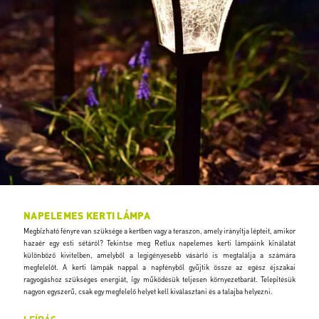
NAPELEMES KERTI LÁMPA
Megbízható fényre van szüksége a kertben vagy a teraszon, amely irányítja lépteit, amikor
hazaér egy esti sétáról? Tekintse meg Retlux napelemes kerti lámpáink kínálatát
különböző kivitelben, amelyből a legigényesebb vásárló is megtalálja a számára
megfelelőt. A kerti lámpák nappal a napfényből gyűjtik össze az egész éjszakai
ragyogáshoz szükséges energiát, így működésük teljesen környezetbarát. Telepítésük
nagyon egyszerű, csak egy megfelelő helyet kell kiválasztani és a talajba helyezni.