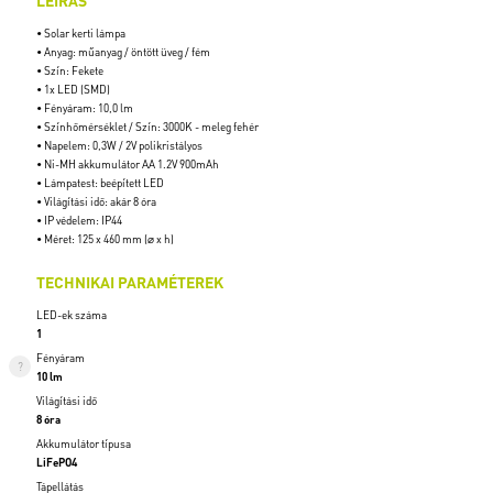
LEÍRÁS
• Solar kerti lámpa
• Anyag: műanyag / öntött üveg / fém
• Szín: Fekete
• 1x LED (SMD)
• Fényáram: 10,0 lm
• Színhőmérséklet / Szín: 3000K - meleg fehér
• Napelem: 0,3W / 2V polikristályos
• Ni-MH akkumulátor AA 1.2V 900mAh
• Lámpatest: beépített LED
• Világítási idő: akár 8 óra
• IP védelem: IP44
• Méret: 125 x 460 mm (⌀ x h)
TECHNIKAI PARAMÉTEREK
LED-ek száma
1
Fényáram
10 lm
Világítási idő
8 óra
Akkumulátor típusa
LiFePO4
Tápellátás