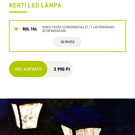
KERTI LED LÁMPA
HIDEG FEHÉR SZÍNHŐMÉRSKLET / 1 LM FÉNYÁRAM /
RGL 104
32 CM MAGASSÁG
3D PHOTO
3 990 Ft
HOL KAPHATÓ