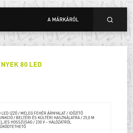
A MÁRKÁRÓL
NYEK 80 LED
0 LED IZZÓ / MELEG FEHÉR ÁRNYALAT / IDŐZÍTŐ
UNKCIÓ / BELTÉRI ÉS KÜLTÉRI HASZNÁLATRA / 25,0 M
ELJES HOSSZÚSÁG / 230 V – HÁLÓZATRÓL
ŰKÖDTETHETŐ