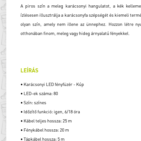
A piros szín a meleg karácsonyi hangulatot, a kék kellemes
ízlésesen illusztrálja a karácsonyfa szépségét és kiemeli term
olyan szín, amely nem illene az ünnephez. Hozzon létre ny
otthonában finom, meleg vagy hideg árnyalatú fényekkel.
LEÍRÁS
• Karácsonyi LED fényfüzér - Kúp
• LED-ek száma: 80
• Szín: színes
• Időzítő funkció: igen, 6/18 óra
• Kábel teljes hossza: 25 m
• Fénykábel hossza: 20 m
• Tápkábel hossza: 5 m