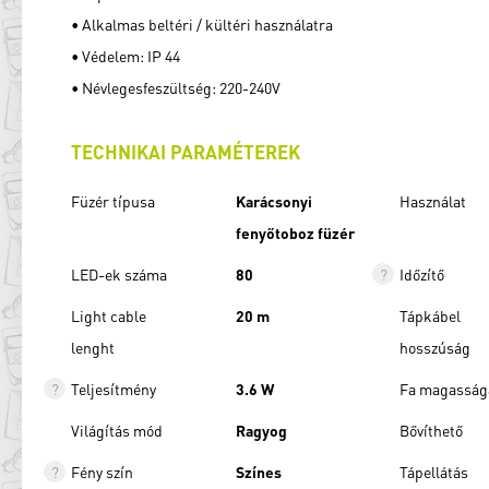
• Alkalmas beltéri / kültéri használatra
• Védelem: IP 44
• Névlegesfeszültség: 220-240V
TECHNIKAI PARAMÉTEREK
Füzér típusa
Karácsonyi
Használat
fenyőtoboz füzér
LED-ek száma
80
Időzítő
Light cable
20 m
Tápkábel
lenght
hosszúság
Teljesítmény
3.6 W
Fa magasság
Világítás mód
Ragyog
Bővíthető
Fény szín
Színes
Tápellátás