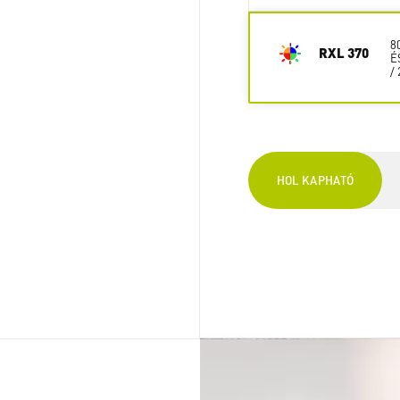
8
RXL 370
É
/
HOL KAPHATÓ