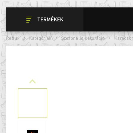
TERMÉKEK
Retlux
/
Kategóriák
/
Szezonális dekoráció
/
Karácson