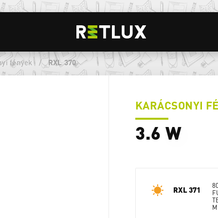
yi fények
/
RXL 370
KARÁCSONYI FÉ
3.6 W
8
RXL 371
F
T
M