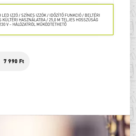
0 LED IZZÓ / SZÍNES IZZÓK / IDŐZÍTŐ FUNKCIÓ / BELTÉRI
S KÜLTÉRI HASZNÁLATRA / 25,0 M TELJES HOSSZÚSÁG
 230 V – HÁLÓZATRÓL MŰKÖDTETHETŐ
7 990 Ft