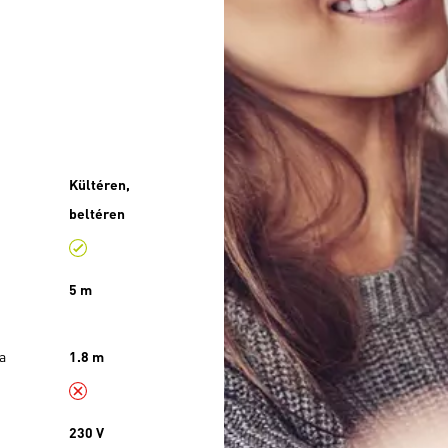
Kültéren,
beltéren
5 m
a
1.8 m
230 V