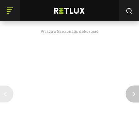
Vissza a Szezonális dekoráció