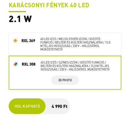
KARÁCSONYI FÉNYEK 40 LED
2.1 W
40 LED IZZÓ / MELEG FEHÉR IZZÓK / IDŐZÍTŐ
RXL 369
FUNKCIÓ / BELTÉRI ÉS KÜLTÉRI HASZNÁLATRA / 15,0
M TELJES HOSSZÚSÁG / 230 V – HÁLÓZATRÓL
MŰKÖDTETHETŐ
40 LED IZZÓ / SZÍNES IZZÓK / IDŐZÍTŐ FUNKCIÓ /
RXL 308
BELTÉRI ÉS KÜLTÉRI HASZNÁLATRA / 15,0 M TELJES
HOSSZÚSÁG / 230 V – HÁLÓZATRÓL MŰKÖDTETHETŐ
3D PHOTO
4 990 Ft
HOL KAPHATÓ