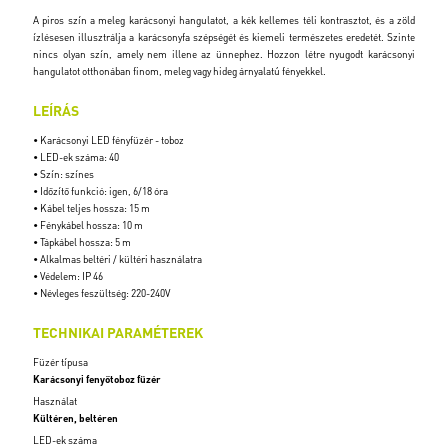
A piros szín a meleg karácsonyi hangulatot, a kék kellemes téli kontrasztot, és a zöld
ízlésesen illusztrálja a karácsonyfa szépségét és kiemeli természetes eredetét. Szinte
nincs olyan szín, amely nem illene az ünnephez. Hozzon létre nyugodt karácsonyi
hangulatot otthonában finom, meleg vagy hideg árnyalatú fényekkel.
LEÍRÁS
• Karácsonyi LED fényfüzér - toboz
• LED-ek száma: 40
• Szín: színes
• Időzítő funkció: igen, 6/18 óra
• Kábel teljes hossza: 15 m
• Fénykábel hossza: 10 m
• Tápkábel hossza: 5 m
• Alkalmas beltéri / kültéri használatra
• Védelem: IP 46
• Névleges feszültség: 220-240V
TECHNIKAI PARAMÉTEREK
Füzér típusa
Karácsonyi fenyőtoboz füzér
Használat
Kültéren, beltéren
LED-ek száma