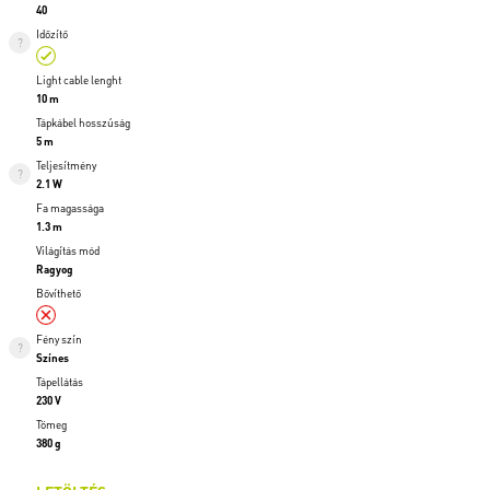
40
Időzítő
Light cable lenght
10 m
Tápkábel hosszúság
5 m
Teljesítmény
2.1 W
Fa magassága
1.3 m
Világítás mód
Ragyog
Bővíthető
Fény szín
Színes
Tápellátás
230 V
Tömeg
380 g