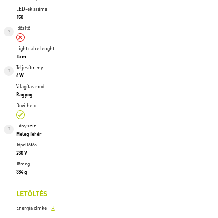
LED-ek száma
150
Időzítő
Light cable lenght
15 m
Teljesítmény
6 W
Világítás mód
Ragyog
Bővíthető
Fény szín
Meleg fehér
Tápellátás
230 V
Tömeg
384 g
LETÖLTÉS
Energia címke