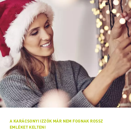
A KARÁCSONYI IZZÓK MÁR NEM FOGNAK ROSSZ
EMLÉKET KELTENI