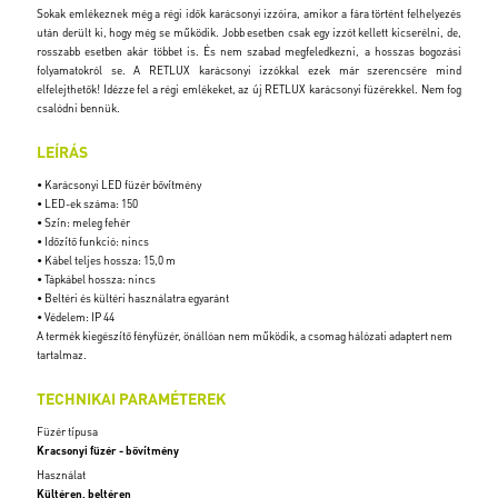
Sokak emlékeznek még a régi idők karácsonyi izzóira, amikor a fára történt felhelyezés
után derült ki, hogy még se működik. Jobb esetben csak egy izzót kellett kicserélni, de,
rosszabb esetben akár többet is. És nem szabad megfeledkezni, a hosszas bogozási
folyamatokról se. A RETLUX karácsonyi izzókkal ezek már szerencsére mind
elfelejthetők! Idézze fel a régi emlékeket, az új RETLUX karácsonyi füzérekkel. Nem fog
csalódni bennük.
LEÍRÁS
• Karácsonyi LED füzér bővítmény
• LED-ek száma: 150
• Szín: meleg fehér
• Időzítő funkció: nincs
• Kábel teljes hossza: 15,0 m
• Tápkábel hossza: nincs
• Beltéri és kültéri használatra egyaránt
• Védelem: IP 44
A termék kiegészítő fényfüzér, önállóan nem működik, a csomag hálózati adaptert nem
tartalmaz.
TECHNIKAI PARAMÉTEREK
Füzér típusa
Kracsonyi füzér - bővítmény
Használat
Kültéren, beltéren