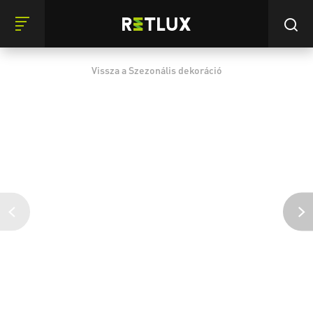
Vissza a Szezonális dekoráció