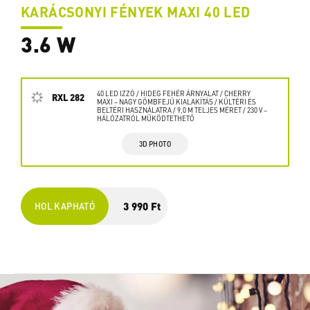
KARÁCSONYI FÉNYEK MAXI 40 LED
3.6 W
40 LED IZZÓ / HIDEG FEHÉR ÁRNYALAT / CHERRY
RXL 282
MAXI – NAGY GÖMBFEJŰ KIALAKÍTÁS / KÜLTÉRI ÉS
BELTÉRI HASZNÁLATRA / 9,0 M TELJES MÉRET / 230 V –
HÁLÓZATRÓL MŰKÖDTETHETŐ
3D PHOTO
3 990 Ft
HOL KAPHATÓ