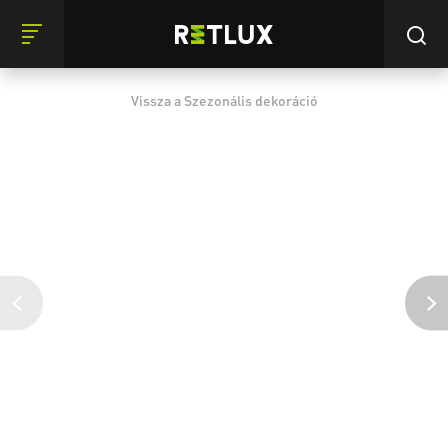
Vissza a Szezonális dekoráció