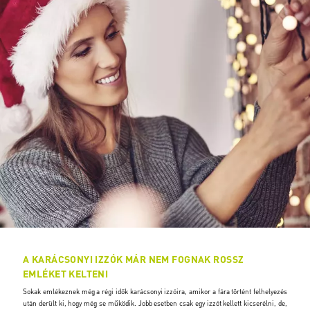
A KARÁCSONYI IZZÓK MÁR NEM FOGNAK ROSSZ
EMLÉKET KELTENI
Sokak emlékeznek még a régi idők karácsonyi izzóira, amikor a fára történt felhelyezés
után derült ki, hogy még se működik. Jobb esetben csak egy izzót kellett kicserélni, de,