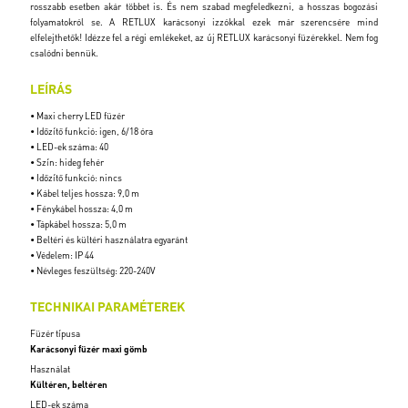
rosszabb esetben akár többet is. És nem szabad megfeledkezni, a hosszas bogozási
folyamatokról se. A RETLUX karácsonyi izzókkal ezek már szerencsére mind
elfelejthetők! Idézze fel a régi emlékeket, az új RETLUX karácsonyi füzérekkel. Nem fog
csalódni bennük.
LEÍRÁS
• Maxi cherry LED füzér
• Időzítő funkció: igen, 6/18 óra
• LED-ek száma: 40
• Szín: hideg fehér
• Időzítő funkció: nincs
• Kábel teljes hossza: 9,0 m
• Fénykábel hossza: 4,0 m
• Tápkábel hossza: 5,0 m
• Beltéri és kültéri használatra egyaránt
• Védelem: IP 44
• Névleges feszültség: 220-240V
TECHNIKAI PARAMÉTEREK
Füzér típusa
Karácsonyi füzér maxi gömb
Használat
Kültéren, beltéren
LED-ek száma