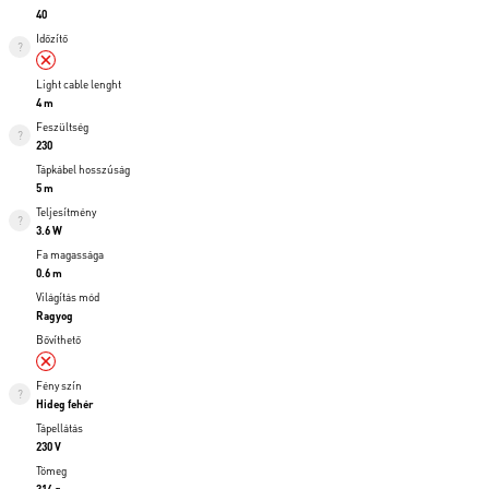
40
Időzítő
Light cable lenght
4 m
Feszültség
230
Tápkábel hosszúság
5 m
Teljesítmény
3.6 W
Fa magassága
0.6 m
Világítás mód
Ragyog
Bővíthető
Fény szín
Hideg fehér
Tápellátás
230 V
Tömeg