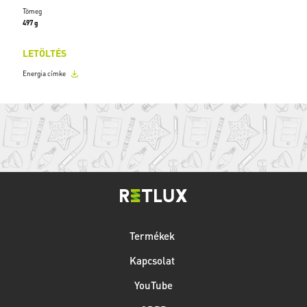
Tömeg
497 g
LETÖLTÉS
Energia címke
Termékek
Kapcsolat
YouTube