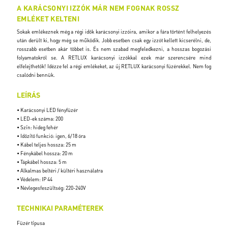
A KARÁCSONYI IZZÓK MÁR NEM FOGNAK ROSSZ
EMLÉKET KELTENI
Sokak emlékeznek még a régi idők karácsonyi izzóira, amikor a fára történt felhelyezés
után derült ki, hogy még se működik. Jobb esetben csak egy izzót kellett kicserélni, de,
rosszabb esetben akár többet is. És nem szabad megfeledkezni, a hosszas bogozási
folyamatokról se. A RETLUX karácsonyi izzókkal ezek már szerencsére mind
elfelejthetők! Idézze fel a régi emlékeket, az új RETLUX karácsonyi füzérekkel. Nem fog
csalódni bennük.
LEÍRÁS
• Karácsonyi LED fényfüzér
• LED-ek száma: 200
• Szín: hideg fehér
• Időzítő funkció: igen, 6/18 óra
• Kábel teljes hossza: 25 m
• Fénykábel hossza: 20 m
• Tápkábel hossza: 5 m
• Alkalmas beltéri / kültéri használatra
• Védelem: IP 44
• Névlegesfeszültség: 220-240V
TECHNIKAI PARAMÉTEREK
Füzér típusa