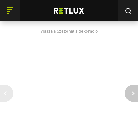
Vissza a Szezonális dekoráció