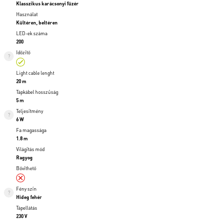
Klasszikus karácsonyi füzér
Használat
Kültéren, beltéren
LED-ek száma
200
Időzítő
Light cable lenght
20 m
Tápkábel hosszúság
5 m
Teljesítmény
6 W
Fa magassága
1.8 m
Világítás mód
Ragyog
Bővíthető
Fény szín
Hideg fehér
Tápellátás
230 V