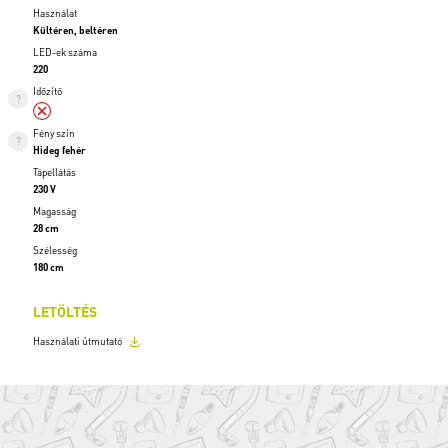
Használat
Kültéren, beltéren
LED-ek száma
220
Időzítő
Fény szín
Hideg fehér
Tápellátás
230 V
Magasság
28 cm
Szélesség
180 cm
LETÖLTÉS
Használati útmutató