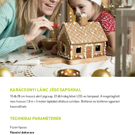
KARÁCSONYI LÁNC JÉGCSAPOKKAL
10 db 28 cm hosszú akril jégcsap, 22 db hideg fehér LED-es lámpával. A megvilágított
rész hossza 1,8 m + 5 méter tápkábel átlátszó színben. Beltéren és kültéren egyaránt
használható.
TECHNIKAI PARAMÉTEREK
Füzér típusa
Vánoční dekorace