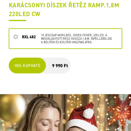
KARÁCSONYI DÍSZEK ŘETĚZ RAMP.1,8M
220LED CW
10 JÉGCSAP AKRILBÓL, HIDEG FEHÉR, 220 LED, A
RXL 482
MEGVILÁGÍTOTT RÉSZ HOSSZA 1,8 M, TÁPELLÁTÁS 230
V, BELTÉRI ÉS KÜLTÉRI HASZNÁLATRA.
9 990 Ft
HOL KAPHATÓ