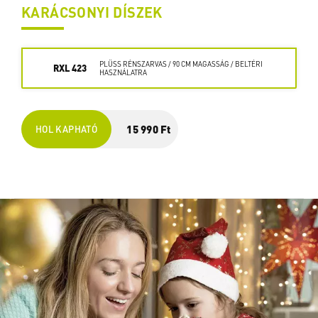
KARÁCSONYI DÍSZEK
PLÜSS RÉNSZARVAS / 90 CM MAGASSÁG / BELTÉRI
RXL 423
HASZNÁLATRA
15 990 Ft
HOL KAPHATÓ