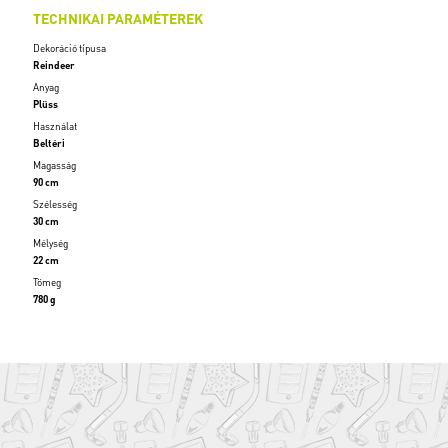
TECHNIKAI PARAMÉTEREK
Dekoráció típusa
Reindeer
Anyag
Plüss
Használat
Beltéri
Magasság
90 cm
Szélesség
30 cm
Mélység
22 cm
Tömeg
780 g