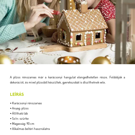
A plüss rénszarvas már a karácsonyi hangulat elengedhetetlen része. Feldobják a
dekorációt, és mivel plüssből készültek, gyerekszobát is díszíthetnek vele.
LEÍRÁS
• Karácsonyi rénszarvas
• Anyag: plüss
• Állítható láb
• Szín: szürke
• Magasság: 90 cm
• Alkalmas beltéri használatra