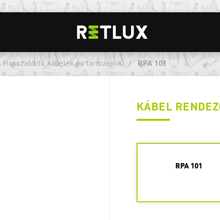
Hosszabbító kábelek és tartozékok
/
RPA 101
KÁBEL RENDEZ
RPA 101