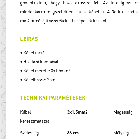
gondolkodnia, hogy hova akassza fel. Az intelligens r
mindenkorra megszelídíteni kusza kábeleit. A Retlux rendsze
mm2 átmérőjű vezetékeket is képesek kezelni.
LEÍRÁS
• Kábel tartó
• Hordozó kampóval
• Kábel mérete: 3x1.5mm2
• Kábelhossz: 25m
TECHNIKAI PARAMÉTEREK
Kábel
3x1,5mm2
Magasság
keresztmetszet
Szélesség
36 cm
Mélység