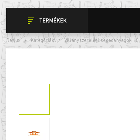
TERMÉKEK
Retlux
/
Kategóriák
/
Villanyszerelési segédanyagok
/