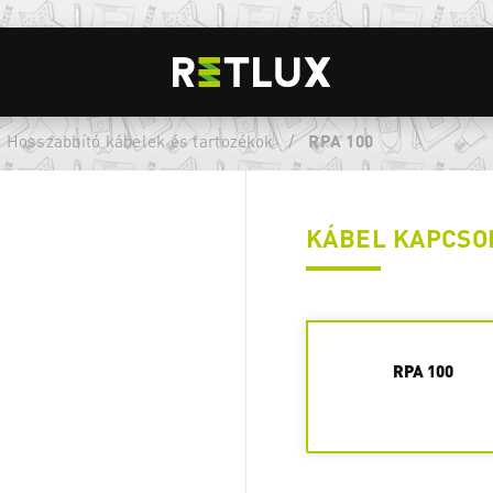
Hosszabbító kábelek és tartozékok
/
RPA 100
KÁBEL KAPCSO
RPA 100