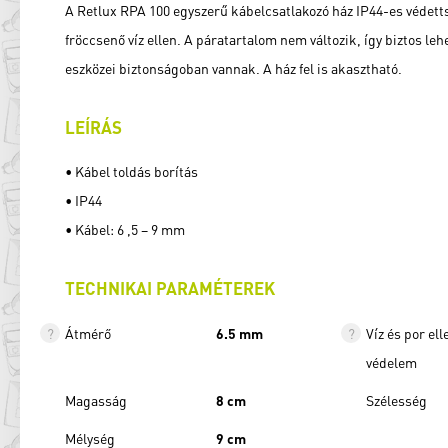
A Retlux RPA 100 egyszerű kábelcsatlakozó ház IP44-es védett
fröccsenő víz ellen. A páratartalom nem változik, így biztos le
eszközei biztonságoban vannak. A ház fel is akasztható.
LEÍRÁS
• Kábel toldás borítás
• IP44
• Kábel: 6 ,5 – 9 mm
TECHNIKAI PARAMÉTEREK
Átmérő
6.5 mm
Víz és por ell
védelem
Magasság
8 cm
Szélesség
Mélység
9 cm