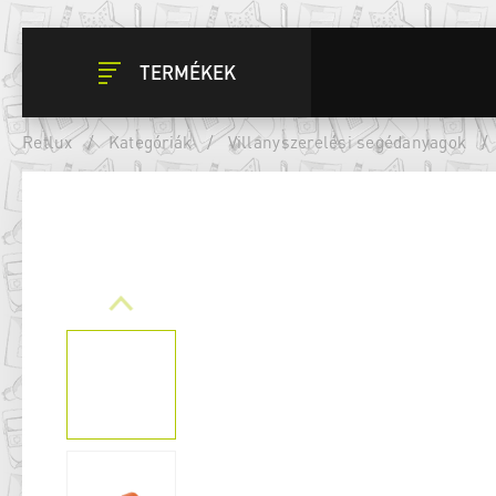
TERMÉKEK
Retlux
/
Kategóriák
/
Villanyszerelési segédanyagok
/