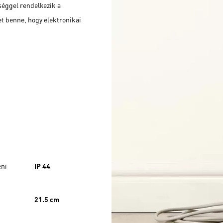
séggel rendelkezik a
het benne, hogy elektronikai
eni
IP 44
21.5 cm