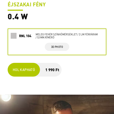
ÉJSZAKAI FÉNY
0.4 W
MELEG FEHÉR SZÍNHŐMÉRSÉKLET / 2 LM FÉNYÁRAM
RNL 104
/ 53 MM ÁTMÉRŐ
3D PHOTO
1 990 Ft
HOL KAPHATÓ