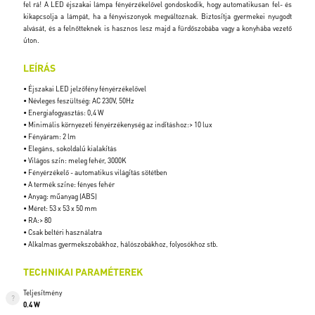
fel rá! A LED éjszakai lámpa fényérzékelővel gondoskodik, hogy automatikusan fel- és
kikapcsolja a lámpát, ha a fényviszonyok megváltoznak. Biztosítja gyermekei nyugodt
alvását, és a felnőtteknek is hasznos lesz majd a fürdőszobába vagy a konyhába vezető
úton.
LEÍRÁS
• Éjszakai LED jelzőfény fényérzékelővel
• Névleges feszültség: AC 230V, 50Hz
• Energiafogyasztás: 0,4 W
• Minimális környezeti fényérzékenység az indításhoz:> 10 lux
• Fényáram: 2 lm
• Elegáns, sokoldalú kialakítás
• Világos szín: meleg fehér, 3000K
• Fényérzékelő - automatikus világítás sötétben
• A termék színe: fényes fehér
• Anyag: műanyag (ABS)
• Méret: 53 x 53 x 50 mm
• RA:> 80
• Csak beltéri használatra
• Alkalmas gyermekszobákhoz, hálószobákhoz, folyosókhoz stb.
TECHNIKAI PARAMÉTEREK
Teljesítmény
0.4 W