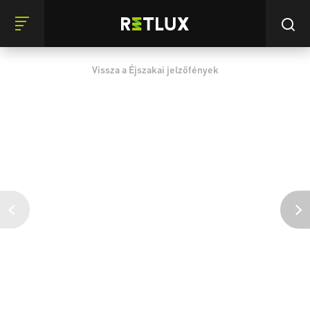
Vissza a Éjszakai jelzőfények