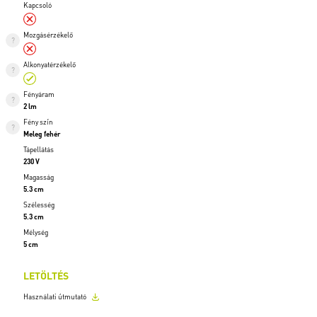
Kapcsoló
Mozgásérzékelő
Alkonyatérzékelő
Fényáram
2 lm
Fény szín
Meleg fehér
Tápellátás
230 V
Magasság
5.3 cm
Szélesség
5.3 cm
Mélység
5 cm
LETÖLTÉS
Használati útmutató