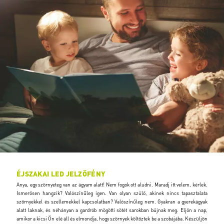
ÉJSZAKAI LED JELZŐFÉNY
Anya, egy szörnyeteg van az ágyam alatt! Nem fogok ott aludni. Maradj itt velem, kérlek.
Ismerősen hangzik? Valószínűleg igen. Van olyan szülő, akinek nincs tapasztalata
szörnyekkel és szellemekkel kapcsolatban? Valószínűleg nem. Gyakran a gyerekágyak
alatt laknak, és néhányan a gardrób mögötti sötét sarokban bújnak meg. Eljön a nap,
amikor a kicsi Ön elé áll és elmondja, hogy szörnyek költöztek be a szobájába. Készüljön