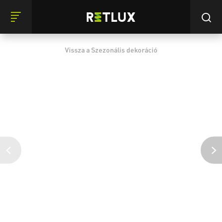
Vissza a Szezonális dekoráció