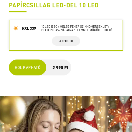
PAPÍRCSILLAG LED-DEL 10 LED
10 LED IZZÓ / MELEG FEHÉR SZÍNHŐMÉRSÉKLET /
RXL 339
BELTÉRI HASZNÁLATRA / ELEMMEL MŰKÖDTETHETŐ
3D PHOTO
2 990 Ft
HOL KAPHATÓ