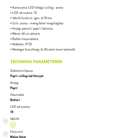
• Karácsonyi LED hétágú csillag - arany
• LED-ek száma: 10
• Időzítő funkció: igen, 6/18 óra
• Szín: arany - meleg fehér megvilágítás
• Anyag: pamut / papír / bársony
• Méret: 60 cm átmérő
• Beltéri használatra
• Védelem: IP 20
• Névleges feszültség: 3x AA elem (nem tartozék)
TECHNIKAI PARAMÉTEREK
Dekoráció típusa
Papír csillag led fénnyel
Anyag
Papír
Használat
Beltéri
LED-ek száma
10
Időzítő
Fény szín
Meleg fehér