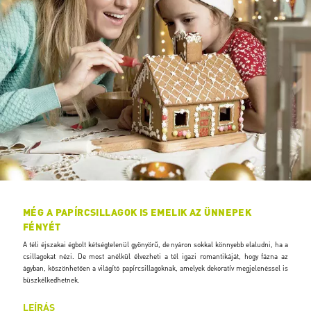
MÉG A PAPÍRCSILLAGOK IS EMELIK AZ ÜNNEPEK
FÉNYÉT
A téli éjszakai égbolt kétségtelenül gyönyörű, de nyáron sokkal könnyebb elaludni, ha a
csillagokat nézi. De most anélkül élvezheti a tél igazi romantikáját, hogy fázna az
ágyban, köszönhetően a világító papírcsillagoknak, amelyek dekoratív megjelenéssel is
büszkélkedhetnek.
LEÍRÁS