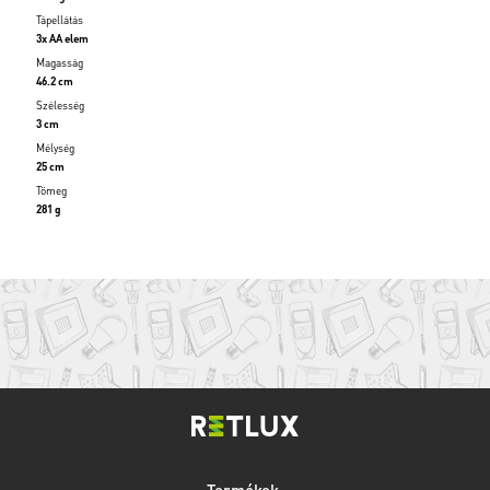
Tápellátás
3x AA elem
Magasság
46.2 cm
Szélesség
3 cm
Mélység
25 cm
Tömeg
281 g