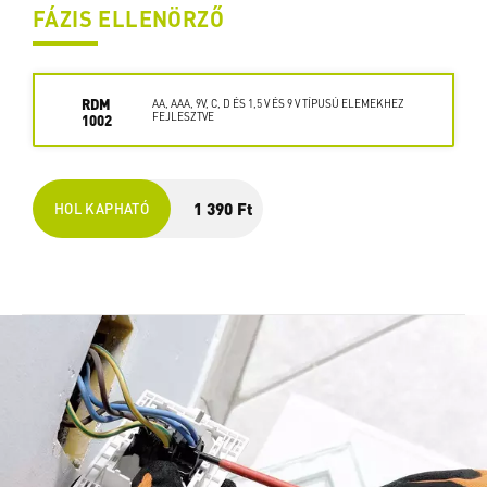
FÁZIS ELLENÖRZŐ
RDM
AA, AAA, 9V, C, D ÉS 1,5 V ÉS 9 V TÍPUSÚ ELEMEKHEZ
FEJLESZTVE
1002
1 390 Ft
HOL KAPHATÓ