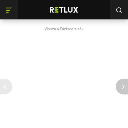
Vissza a Fázisceruzák