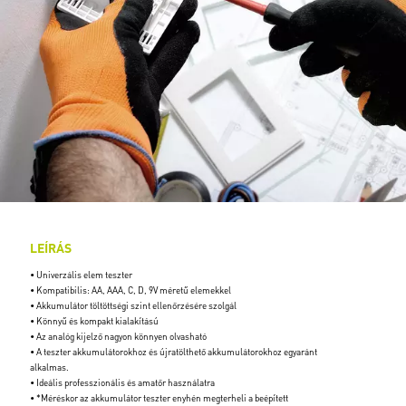
LEÍRÁS
• Univerzális elem teszter
• Kompatibilis: AA, AAA, C, D, 9V méretű elemekkel
• Akkumulátor töltöttségi szint ellenőrzésére szolgál
• Könnyű és kompakt kialakítású
• Az analóg kijelző nagyon könnyen olvasható
• A teszter akkumulátorokhoz és újratölthető akkumulátorokhoz egyaránt
alkalmas.
• Ideális professzionális és amatőr használatra
• *Méréskor az akkumulátor teszter enyhén megterheli a beépített