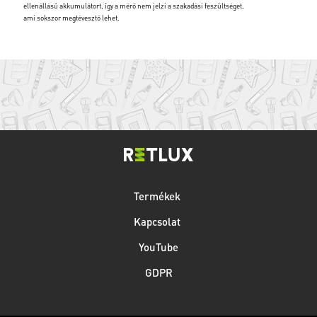
ellenállású akkumulátort, így a mérő nem jelzi a szakadási feszültséget,
ami sokszor megtévesztő lehet.
Termékek
Kapcsolat
YouTube
GDPR