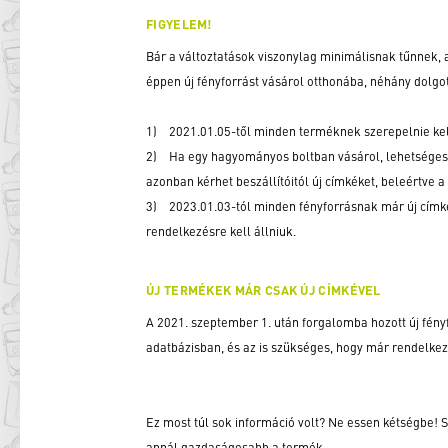
FIGYELEM!
Bár a változtatások viszonylag minimálisnak tűnnek, a
éppen új fényforrást vásárol otthonába, néhány dolgo
1) 2021.01.05-től minden terméknek szerepelnie kell
2) Ha egy hagyományos boltban vásárol, lehetséges, s
azonban kérhet beszállítóitól új címkéket, beleértve a
3) 2023.01.03-tól minden fényforrásnak már új címkéve
rendelkezésre kell állniuk.
ÚJ TERMÉKEK MÁR CSAK ÚJ CÍMKÉVEL
A 2021. szeptember 1. után forgalomba hozott új fény
adatbázisban, és az is szükséges, hogy már rendelkez
Ez most túl sok információ volt? Ne essen kétségbe! 
annál gazdaságosabb a termék.