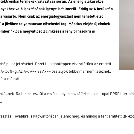
elektronikai termékek választása során. Az energiatakarékos
ényekhez való igazításának igénye is felmerül. Eddig az A betű után
ve a vásárló. Nem csak az energiafogyasztást nem lehetett első
" a jövőben folyamatosan növekedni fog. Március elején új címkék
mber 1-től a megváltozott címkézés a fényforrásokra is
bbé plusz jelzéseket. Ezzel tulajdonképpen visszatérünk az eredeti
A-tól G-ig. Az A+, A++ és A+++ osztályok többé már nem léteznek.
kála csúcsát.
ímkéknek. Rajtuk keresztül a vevő könnyen hozzáférhet az európai EPREL termé
l.
ztás. Továbbra is kilowattórában jelenik meg, és mindig a fent említett QR-kód