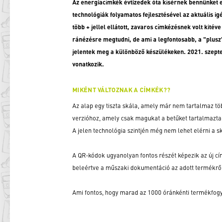
Az energiacímkék évtizedek óta kísérnek bennünket 
technológiák folyamatos fejlesztésével az aktuális ig
több + jellel ellátott, zavaros címkézésnek volt kité
ránézésre megtudni, de ami a legfontosabb, a "plusz
jelentek meg a különböző készülékeken. 2021. szepte
vonatkozik.
MIKÉNT VÁLTOZNAK A CÍMKÉK??
Az alap egy tiszta skála, amely már nem tartalmaz tö
verzióhoz, amely csak magukat a betűket tartalmazta 
A jelen technológia szintjén még nem lehet elérni a s
A QR-kódok ugyanolyan fontos részét képezik az új c
beleértve a műszaki dokumentáció az adott termékrő
Ami fontos, hogy marad az 1000 óránkénti termékfogyas