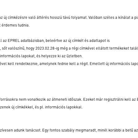
z új címkézésre való áttérés hosszú távú folyamat. Valóban széles a kínálat a pi
t érdemes tudnia.
 az EPREL adatbázisban, beleértve az új címkét és adatlapot is
őt valószínű, hogy 2023.02.28-ig még a régi címkével ellátott termékeket talál
 információs lapokat, és helyezze ki az üzletben.
l kell rendelkeznie, amelynek fednie kell a régit. Emellett új információs lap
forrásokra nem vonatkozik az átmeneti időszak. Ezeket már regisztrálni kell a
zenek új címkékkel, és pl. információs lapokkal.
Szívesen adunk tanácsot. Egy fontos szabály megmaradt, minél korábbi a betű a