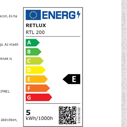
acon, és ha
ja. Az eladó
oknak is
z EPREL
z ábécében,