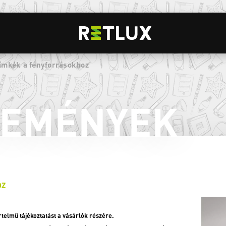
címkék a fényforrásokhoz
LEMÉNYEK
OZ
telmű tájékoztatást a vásárlók részére.