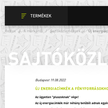
TERMÉKEK
Retlux
/
A márkáról
/
Sajtóközlemények
/
Új energia
SAJTÓKÖZ
Budapest 19.08.2022
ÚJ ENERGIACÍMKÉK A FÉNYFORRÁSOKH
Az ügyetlen "pluszoknak" vége!
Az új energiacímkék már néhány betűből adnak egyér